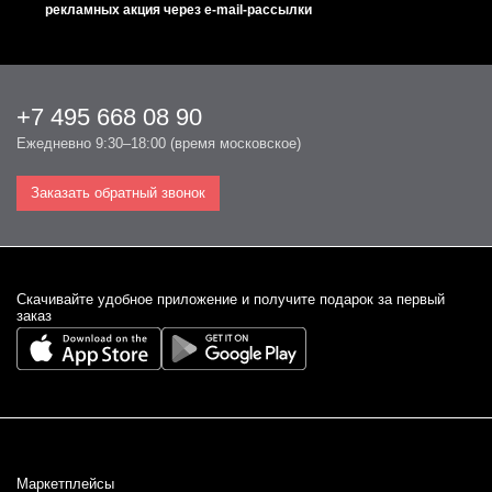
Крем-Бустер Коллаген-Пептиды
Безупречная упругость без инъекций
(85)
16 960 ₽
ПОДПИСАТЬСЯ НА РАССЫЛКУ
Согласен на
Обработку персональных данных
,
Политику
конфиденциальности
,
Договор оферты
Даю согласие ООО "ДОКТОР БАБОР" на получение
информации о специальных предложениях, о новых товарах и
рекламных акция через e-mail-рассылки