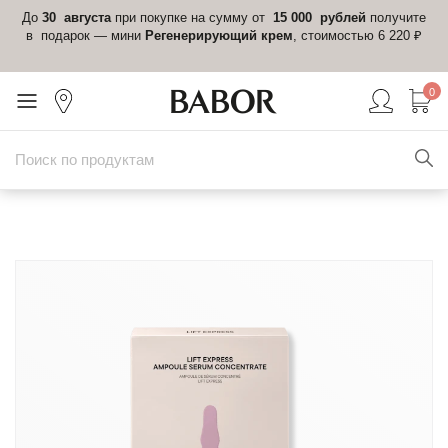
 в
До
30 августа
при покупке на сумму от
15 000 рублей
получите
el-
в подарок — мини
Регенерирующий крем
, стоимостью 6 220 ₽
0