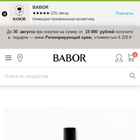
BABOR
Скачать
☆☆☆☆☆
★★★★★
(25) звезд
Немецкая премиальная косметика
 в
До
30 августа
при покупке на сумму от
15 000 рублей
получите
el-
в подарок — мини
Регенерирующий крем
, стоимостью 6 220 ₽
0