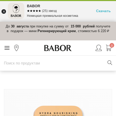
BABOR
Скачать
☆☆☆☆☆
★★★★★
(25) звезд
Немецкая премиальная косметика
 в
До
30 августа
при покупке на сумму от
15 000 рублей
получите
el-
в подарок — мини
Регенерирующий крем
, стоимостью 6 220 ₽
0