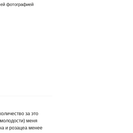
шей фотографией
количество за это
 молодости) меня
на и розацеа менее