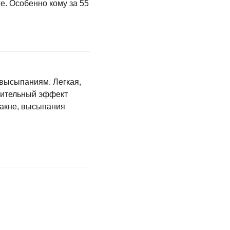
е. Особенно кому за 55
и высыпаниям. Легкая,
пительный эффект
такне, высыпания