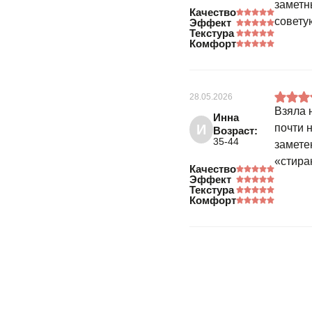
заметн
Качество
совету
Эффект
Текстура
Комфорт
28.05.2026
Взяла 
Инна
И
почти 
Возраст:
35-44
замете
«стира
Качество
Эффект
Текстура
Комфорт