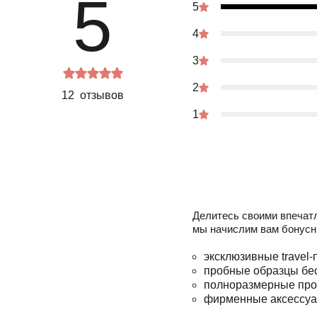
5
5
4
3
2
12 отзывов
1
Делитесь своими впечат
мы начислим вам бонусн
эксклюзивные travel-
пробные образцы бе
полноразмерные про
фирменные аксессуа