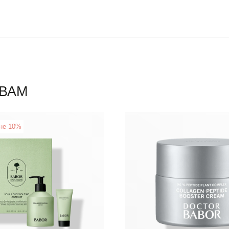
ВАМ
не 10%
New