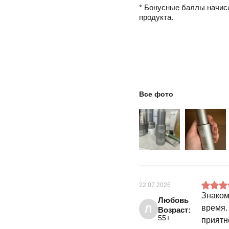
* Бонусные баллы начис
продукта.
Все фото
22.07.2026
Знаком
Любовь
Л
время.
Возраст:
55+
приятн