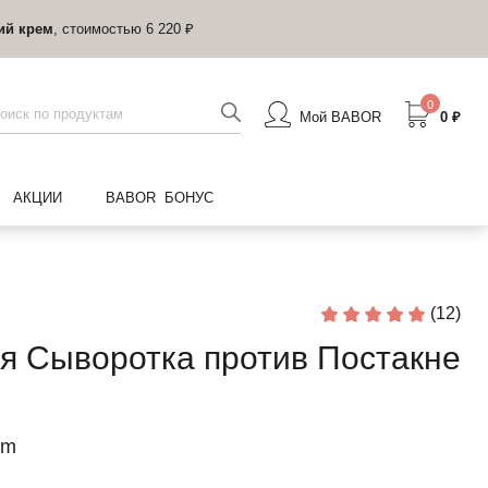
ий крем
, стоимостью 6 220 ₽
0
Мой BABOR
0 ₽
АКЦИИ
BABOR БОНУС
(12)
 Сыворотка против Постакне
um