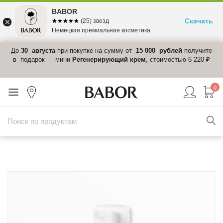
BABOR
Скачать
☆☆☆☆☆
★★★★★
(25) звезд
Немецкая премиальная косметика
 в
До
30 августа
при покупке на сумму от
15 000 рублей
получите
el-
в подарок — мини
Регенерирующий крем
, стоимостью 6 220 ₽
0