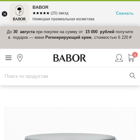
BABOR
Скачать
☆☆☆☆☆
★★★★★
(25) звезд
Немецкая премиальная косметика
 в
До
30 августа
при покупке на сумму от
15 000 рублей
получите
el-
в подарок — мини
Регенерирующий крем
, стоимостью 6 220 ₽
0