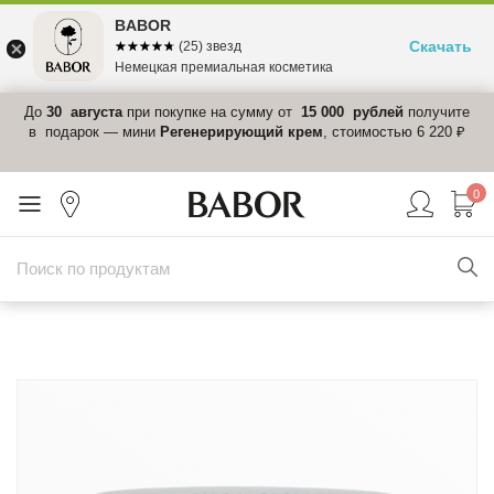
BABOR
Скачать
☆☆☆☆☆
★★★★★
(25) звезд
Немецкая премиальная косметика
 в
До
30 августа
при покупке на сумму от
15 000 рублей
получите
el-
в подарок — мини
Регенерирующий крем
, стоимостью 6 220 ₽
0