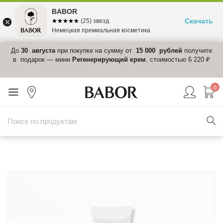
BABOR
Скачать
☆☆☆☆☆
★★★★★
(25) звезд
Немецкая премиальная косметика
 в
До
30 августа
при покупке на сумму от
15 000 рублей
получите
el-
в подарок — мини
Регенерирующий крем
, стоимостью 6 220 ₽
0