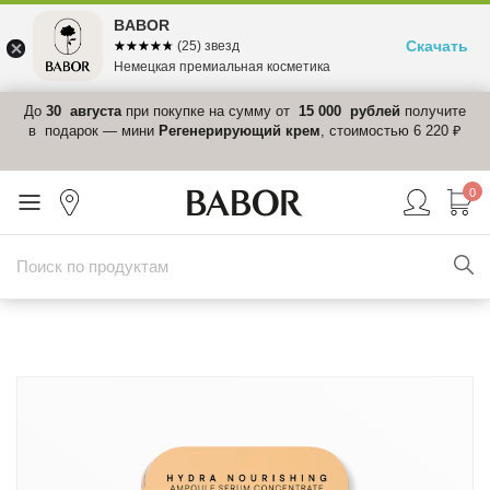
BABOR
Скачать
☆☆☆☆☆
★★★★★
(25) звезд
Немецкая премиальная косметика
 в
До
30 августа
при покупке на сумму от
15 000 рублей
получите
el-
в подарок — мини
Регенерирующий крем
, стоимостью 6 220 ₽
0