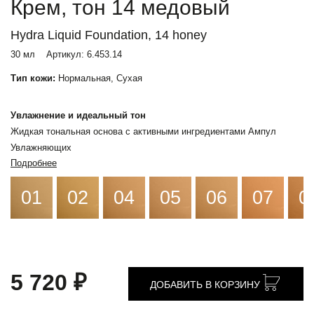
Крем, тон 14 медовый
Hydra Liquid Foundation, 14 honey
30 мл
Артикул:
6.453.14
Тип кожи:
Нормальная, Сухая
Увлажнение и идеальный тон
Жидкая тональная основа с активными ингредиентами Ампул
Увлажняющих
Подробнее
01
02
04
05
06
07
0
5 720 ₽
ДОБАВИТЬ В КОРЗИНУ