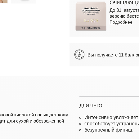
Очищающий
До 31 августа
версию бестс
Подробнее
Вы получаете 11 бал
ДЛЯ ЧЕГО
оновой кислотой насыщает кожу
Интенсивно увлажняет 
дит для сухой и обезвоженной
cпособствует устранен
безупречный финиш.