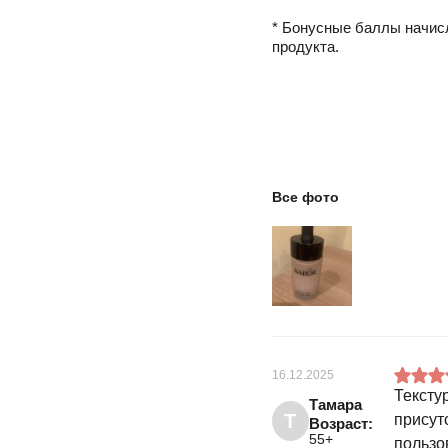
* Бонусные баллы начис
продукта.
Все фото
16.12.2025
Тексту
Тамара
Т
присут
Возраст:
55+
пользо