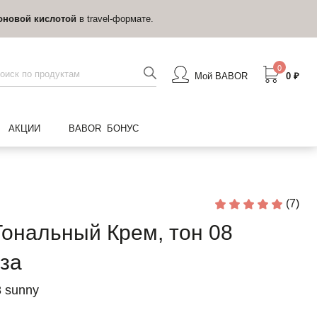
оновой кислотой
в travel-формате.
0
Мой BABOR
0 ₽
АКЦИИ
BABOR БОНУС
(7)
ональный Крем, тон 08
за
8 sunny