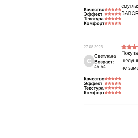
смугла
Качество
BABOR)
Эффект
Текстура
Комфорт
27.08.2025
Покупа
Светлана
С
шелуши
Возраст:
45-54
не зам
Качество
Эффект
Текстура
Комфорт