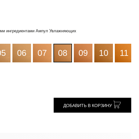
ными ингредиентами Ампул Увлажняющих
05
06
07
08
09
10
11
ДОБАВИТЬ В КОРЗИНУ